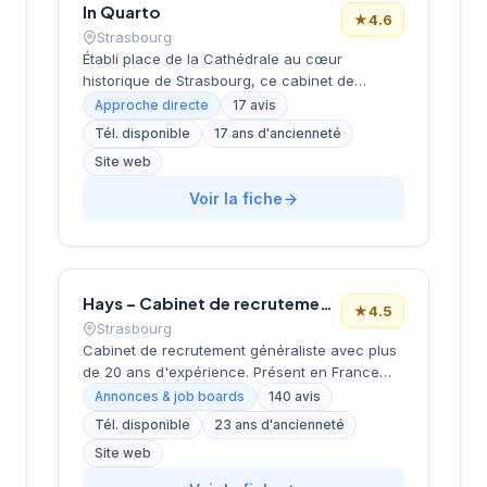
In Quarto
★
4.6
Strasbourg
Établi place de la Cathédrale au cœur
historique de Strasbourg, ce cabinet de
recrutement bénéficie d'un emplacement
Approche directe
17 avis
emblématique dans le centre-ville alsacien.
Tél. disponible
17 ans d'ancienneté
Dirigé par M. Costa, il propose des services de
Site web
conseil en recrutement aux entreprises de la
région. La structure affiche une notation de
Voir la fiche
4,6/5 sur Google, reflétant la satisfaction de
sa clientèle locale. Son positionnement
géographique privilégié en fait un acteur bien
ancré dans le tissu économique
strasbourgeois.
Hays – Cabinet de recrutement Strasbourg
★
4.5
Strasbourg
Cabinet de recrutement généraliste avec plus
de 20 ans d'expérience. Présent en France
avec 17 bureaux et plus de 600 experts.
Annonces & job boards
140 avis
Propose des accompagnements en
Tél. disponible
23 ans d'ancienneté
recrutement CDI, CDD/TT et freelance.
Site web
Positionnement généraliste couvrant tous les
secteurs et niveaux. Forte présence digitale