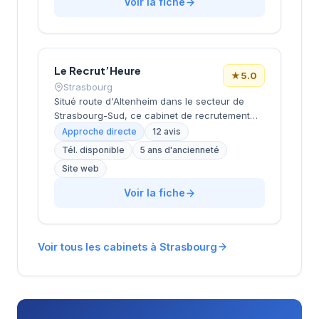
Voir la fiche
avec études de rémunérations et guides de
carrière. Note Google 4.5/5 (140 avis).
Le Recrut’Heure
★
5.0
Strasbourg
Situé route d'Altenheim dans le secteur de
Strasbourg-Sud, ce cabinet de recrutement
développe ses activités de conseil en
Approche directe
12 avis
ressources humaines sous la direction de
Tél. disponible
5 ans d'ancienneté
BONNEAU. La structure affiche une excellente
Site web
réputation client avec une note maximale de 5
étoiles sur Google, reflétant la qualité de ses
Voir la fiche
prestations d'accompagnement professionnel.
L'équipe intervient sur différents secteurs
d'activité en proposant des solutions de
recrutement adaptées aux besoins des
Voir tous les cabinets à Strasbourg
entreprises locales et de leurs candidats.