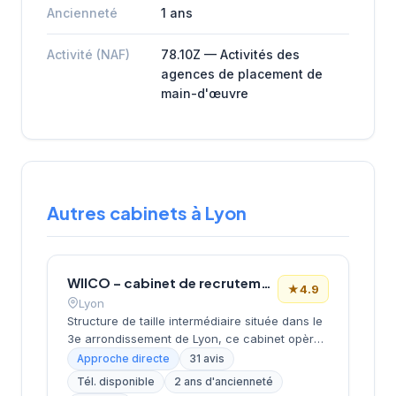
Ancienneté
1 ans
Activité (NAF)
78.10Z — Activités des
agences de placement de
main-d'œuvre
Autres cabinets à Lyon
WIICO – cabinet de recrutement
★
4.9
Lyon
Structure de taille intermédiaire située dans le
3e arrondissement de Lyon, ce cabinet opère
depuis le quartier d'affaires de la Part-Dieu.
Approche directe
31 avis
Dirigée par MOMTAZ-AZAD, l'entreprise
Tél. disponible
2 ans d'ancienneté
développe ses activités de recrutement avec