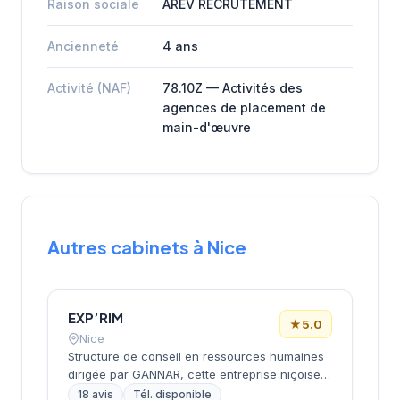
Raison sociale
AREV RECRUTEMENT
Ancienneté
4 ans
Activité (NAF)
78.10Z — Activités des
agences de placement de
main-d'œuvre
Autres cabinets à Nice
EXP’RIM
★
5.0
Nice
Structure de conseil en ressources humaines
dirigée par GANNAR, cette entreprise niçoise
intervient dans le recrutement et
18 avis
Tél. disponible