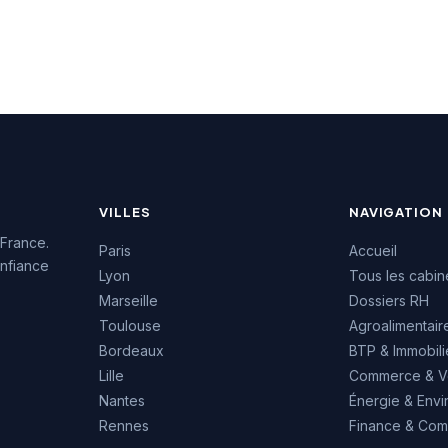
ses et candidats. La
l'emploi francilien. La
re développe son
société bénéficie d'une
 depuis cette
excellente réputation auprès
de la rue Saint-
de sa clientèle, comme en
, profitant de la
témoigne sa note Google de
té avec de
4,8 sur 5 basée sur 25
ses entreprises du
évaluations. Son
ertiaire.
implantation dans ce
quartier d'affaires central lui
confère un accès privilégié
VILLES
NAVIGATION
aux réseaux économiques
de la capitale.
 France.
Paris
Accueil
nfiance
Lyon
Tous les cabin
Marseille
Dossiers RH
Toulouse
Agroalimentair
Bordeaux
BTP & Immobili
Lille
Commerce & V
Nantes
Énergie & Env
Rennes
Finance & Comp