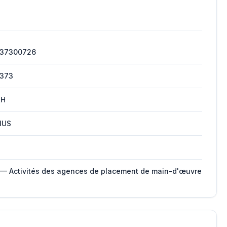
237300726
2373
RH
IUS
 — Activités des agences de placement de main-d'œuvre