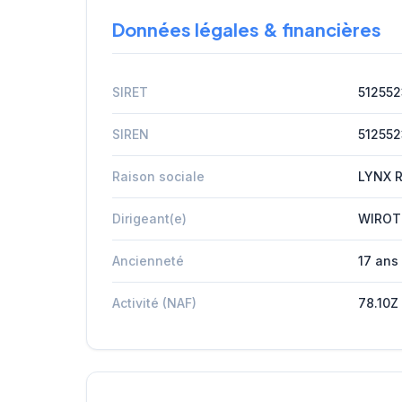
Données légales & financières
SIRET
51255
SIREN
51255
Raison sociale
LYNX 
Dirigeant(e)
WIROT
Ancienneté
17 ans
Activité (NAF)
78.10Z