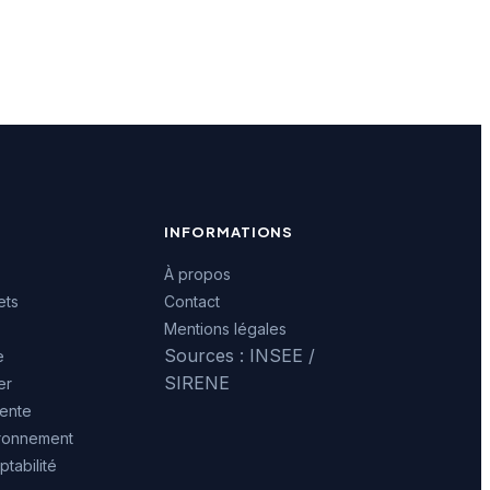
INFORMATIONS
À propos
ets
Contact
Mentions légales
Sources : INSEE /
e
SIRENE
er
ente
ironnement
tabilité