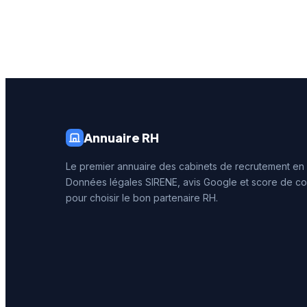
entrepri
structu
activité
adresse 
Augustin
proximi
nombreu
secteur t
Annuaire RH
Le premier annuaire des cabinets de recrutement en
Données légales SIRENE, avis Google et score de co
pour choisir le bon partenaire RH.