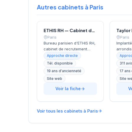
Autres cabinets à Paris
ETHIS RH — Cabinet de recrutement à Paris
Paris
Paris
Bureau parisien d'ETHIS RH,
Implanté
cabinet de recrutement
arrondis
fondé en 2007, spécialisé
cœur du
Approche directe
Approc
dans le conseil en
Sentier,
Tél. disponible
311 avi
ressources humaines, le
recrute
19 ans d'ancienneté
17 ans
recrutement de cadres et
position
dirigeants, le coaching et
dans un
Site web
Site w
l'outplacement. Situé au 16
économi
Voir la fiche
V
rue de Monceau dans le 8e
L'entrep
arrondissement de Paris, à
notation
proximité du Parc Monceau,
la base 
l'équipe accompagne les
témoign
Voir tous les cabinets à Paris
entreprises franciliennes
satisfac
dans leurs recherches de
perform
talents avec une approche
reflète 
personnalisée.
service