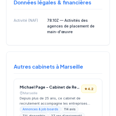
Données légales & financières
Activité (NAF)
78.10Z — Activités des
agences de placement de
main-d'œuvre
Autres cabinets à Marseille
Michael Page – Cabinet de Recrutement Marseille
★
4.2
Marseille
Depuis plus de 25 ans, ce cabinet de
recrutement accompagne les entreprises
marseillaises dans leurs recherches de profils
Annonces & job boards
114 avis
spécialisés. Basé boulevard de Dunkerque