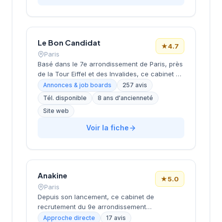
à proximité du Parc Monceau, l'équipe
accompagne les entreprises franciliennes
dans leurs recherches de talents avec une
approche personnalisée.
Le Bon Candidat
★
4.7
Paris
Basé dans le 7e arrondissement de Paris, près
de la Tour Eiffel et des Invalides, ce cabinet de
recrutement bénéficie d'une localisation
Annonces & job boards
257 avis
prestigieuse au cœur de la capitale. Installé
Tél. disponible
8 ans d'ancienneté
rue de Bellechasse, il accompagne les
Site web
entreprises dans leurs recrutements avec une
approche personnalisée. La structure affiche
Voir la fiche
une excellente réputation auprès de sa
clientèle, témoignée par une note de 4.7/5 sur
plus de 250 avis Google. Cette
reconnaissance client illustre la qualité de ses
prestations de conseil en recrutement.
Anakine
★
5.0
Paris
Depuis son lancement, ce cabinet de
recrutement du 9e arrondissement
accompagne les entreprises dans leurs
Approche directe
17 avis