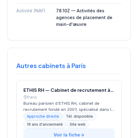
Activité (NAF)
78.10Z — Activités des
agences de placement de
main-d'œuvre
Autres cabinets à Paris
ETHIS RH — Cabinet de recrutement à Paris
Paris
Bureau parisien d'ETHIS RH, cabinet de
recrutement fondé en 2007, spécialisé dans le
conseil en ressources humaines, le
Approche directe
Tél. disponible
recrutement de cadres et dirigeants, le
19 ans d'ancienneté
Site web
coaching et l'outplacement. Situé au 16 rue de
Monceau dans le 8e arrondissement de Paris,
Voir la fiche