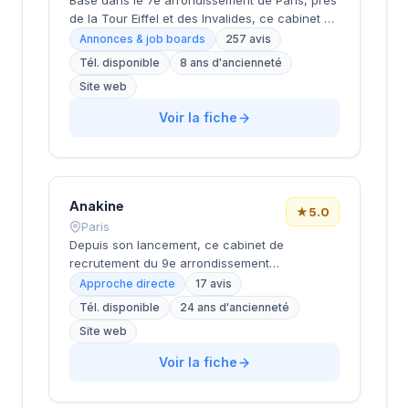
Basé dans le 7e arrondissement de Paris, près
de la Tour Eiffel et des Invalides, ce cabinet de
recrutement bénéficie d'une localisation
Annonces & job boards
257 avis
prestigieuse au cœur de la capitale. Installé
Tél. disponible
8 ans d'ancienneté
rue de Bellechasse, il accompagne les
Site web
entreprises dans leurs recrutements avec une
approche personnalisée. La structure affiche
Voir la fiche
une excellente réputation auprès de sa
clientèle, témoignée par une note de 4.7/5 sur
plus de 250 avis Google. Cette
reconnaissance client illustre la qualité de ses
prestations de conseil en recrutement.
Anakine
★
5.0
Paris
Depuis son lancement, ce cabinet de
recrutement du 9e arrondissement
accompagne les entreprises dans leurs
Approche directe
17 avis
recherches de talents, avec une approche
Tél. disponible
24 ans d'ancienneté
centrée sur les métiers du digital et de la tech.
Site web
Basée rue de Clichy dans le quartier Opéra-
Grands Boulevards, la structure développe
Voir la fiche
une expertise particulière sur les profils
techniques et commerciaux des secteurs