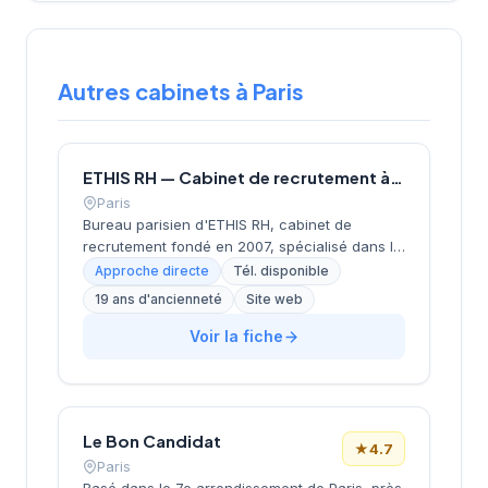
Autres cabinets à Paris
ETHIS RH — Cabinet de recrutement à Paris
Paris
Bureau parisien d'ETHIS RH, cabinet de
recrutement fondé en 2007, spécialisé dans le
conseil en ressources humaines, le
Approche directe
Tél. disponible
recrutement de cadres et dirigeants, le
19 ans d'ancienneté
Site web
coaching et l'outplacement. Situé au 16 rue de
Monceau dans le 8e arrondissement de Paris,
Voir la fiche
à proximité du Parc Monceau, l'équipe
accompagne les entreprises franciliennes
dans leurs recherches de talents avec une
approche personnalisée.
Le Bon Candidat
★
4.7
Paris