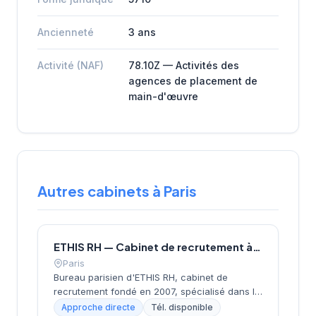
Ancienneté
3 ans
Activité (NAF)
78.10Z — Activités des
agences de placement de
main-d'œuvre
Autres cabinets à Paris
ETHIS RH — Cabinet de recrutement à Paris
Paris
Bureau parisien d'ETHIS RH, cabinet de
recrutement fondé en 2007, spécialisé dans le
conseil en ressources humaines, le
Approche directe
Tél. disponible