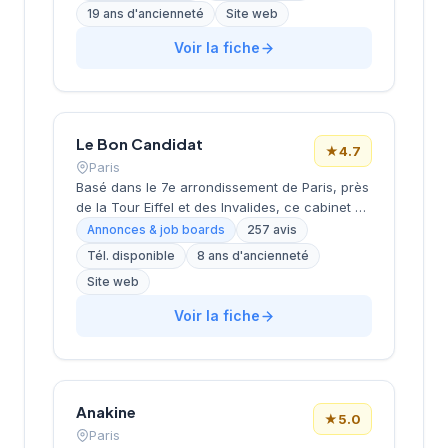
recrutement de cadres et dirigeants, le
19 ans d'ancienneté
Site web
coaching et l'outplacement. Situé au 16 rue de
Monceau dans le 8e arrondissement de Paris,
Voir la fiche
à proximité du Parc Monceau, l'équipe
accompagne les entreprises franciliennes
dans leurs recherches de talents avec une
approche personnalisée.
Le Bon Candidat
★
4.7
Paris
Basé dans le 7e arrondissement de Paris, près
de la Tour Eiffel et des Invalides, ce cabinet de
recrutement bénéficie d'une localisation
Annonces & job boards
257 avis
prestigieuse au cœur de la capitale. Installé
Tél. disponible
8 ans d'ancienneté
rue de Bellechasse, il accompagne les
Site web
entreprises dans leurs recrutements avec une
approche personnalisée. La structure affiche
Voir la fiche
une excellente réputation auprès de sa
clientèle, témoignée par une note de 4.7/5 sur
plus de 250 avis Google. Cette
reconnaissance client illustre la qualité de ses
prestations de conseil en recrutement.
Anakine
★
5.0
Paris