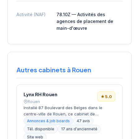
Activité (NAF)
78.10Z — Activités des
agences de placement de
main-d'œuvre
Autres cabinets à Rouen
Lynx RH Rouen
★
5.0
Rouen
Installé 87 Boulevard des Belges dans le
centre-ville de Rouen, ce cabinet de
recrutement développe ses activités de
Annonces & job boards
47 avis
placement et de conseil en ressources
Tél. disponible
17 ans d'ancienneté
humaines sous la direction de M. Wirotius. La
Site web
structure propose des services d'intérim et de