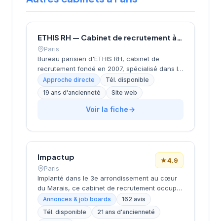
ETHIS RH — Cabinet de recrutement à Paris
Paris
Bureau parisien d'ETHIS RH, cabinet de
recrutement fondé en 2007, spécialisé dans le
conseil en ressources humaines, le
Approche directe
Tél. disponible
recrutement de cadres et dirigeants, le
19 ans d'ancienneté
Site web
coaching et l'outplacement. Situé au 16 rue de
Monceau dans le 8e arrondissement de Paris,
Voir la fiche
à proximité du Parc Monceau, l'équipe
accompagne les entreprises franciliennes
dans leurs recherches de talents avec une
approche personnalisée.
Impactup
★
4.9
Paris
Implanté dans le 3e arrondissement au cœur
du Marais, ce cabinet de recrutement occupe
l'immeuble WeWork Coeur Marais rue des
Annonces & job boards
162 avis
Archives. La structure accompagne les
Tél. disponible
21 ans d'ancienneté
entreprises dans leurs recrutements avec une