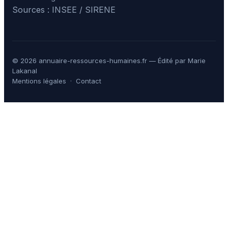
Sources : INSEE / SIRENE
© 2026 annuaire-ressources-humaines.fr — Édité par Marie
Lakanal
Mentions légales
·
Contact