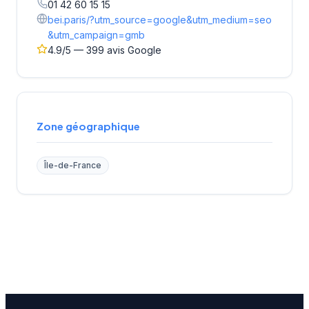
01 42 60 15 15
bei.paris/?utm_source=google&utm_medium=seo
&utm_campaign=gmb
4.9/5 — 399 avis Google
Zone géographique
Île-de-France