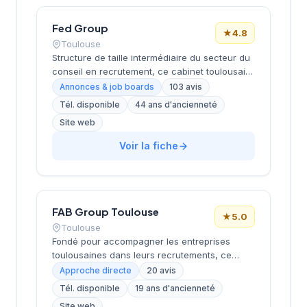
Fed Group
★
4.8
Toulouse
Structure de taille intermédiaire du secteur du
conseil en recrutement, ce cabinet toulousain
opère depuis ses locaux de Now Toulouse sur
Annonces & job boards
103 avis
la Piste des Géants. Établi dans la métropole
Tél. disponible
44 ans d'ancienneté
rose, il développe son activité de placement et
Site web
de conseil RH avec une approche centrée sur
l'accompagnement des entreprises locales et
Voir la fiche
des candidats. La satisfaction client se reflète
dans sa notation Google de 4,8/5 basée sur
plus d'une centaine d'avis. Son implantation
stratégique à Toulouse lui permet de couvrir
efficacement le bassin d'emploi de la région
FAB Group Toulouse
★
5.0
Occitanie.
Toulouse
Fondé pour accompagner les entreprises
toulousaines dans leurs recrutements, ce
cabinet intervient depuis son siège situé 4 rue
Approche directe
20 avis
d'Aubuisson dans le centre-ville de Toulouse.
Tél. disponible
19 ans d'ancienneté
La structure propose ses services de
Site web