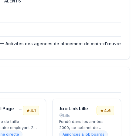
S TALENTS
 — Activités des agences de placement de main-d'œuvre
Michael Page – Cabinet de Recrutement Lille
Job Link Lille
★
4.1
★
4.6
Lille
e de taille
Fondé dans les années
iaire employant 20
2000, ce cabinet de
ariés, Michael Page
recrutement lillois s'est
he directe
Annonces & job boards