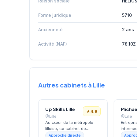
Raison sociale
HELIO
Forme juridique
5710
Ancienneté
2 ans
Activité (NAF)
78.10Z
Autres cabinets à Lille
Up Skills Lille
★
4.9
Lille
Lille
Au cœur de la métropole
Entrepris
lilloise, ce cabinet de
interméd
recrutement développe ses
à 49 sal
Approche directe
Approc