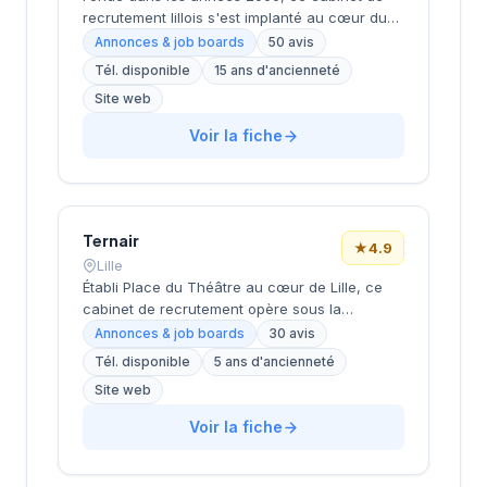
recrutement lillois s'est implanté au cœur du
quartier Saint-Maurice, dans l'Espace Tertiaire
Annonces & job boards
50 avis
du boulevard Jean Baptiste Lebas. Dirigée par
Tél. disponible
15 ans d'ancienneté
BARTHELEMY, cette structure accompagne les
Site web
entreprises régionales dans leurs
recrutements à travers son site joblink.fr.
Voir la fiche
L'agence bénéficie d'une solide réputation
auprès de sa clientèle, comme en témoigne sa
note de 4,6/5 basée sur 50 avis Google,
reflétant la qualité de ses prestations de
conseil en ressources humaines.
Ternair
★
4.9
Lille
Établi Place du Théâtre au cœur de Lille, ce
cabinet de recrutement opère sous la
direction de Larivière dans un secteur
Annonces & job boards
30 avis
stratégique de la métropole lilloise. La
Tél. disponible
5 ans d'ancienneté
structure accompagne les entreprises
Site web
régionales dans leurs recrutements avec une
approche personnalisée qui lui vaut une
Voir la fiche
excellente réputation locale. Les 30
évaluations Google affichent une note
remarquable de 4,9/5, témoignant de la