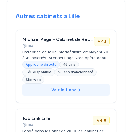
Autres cabinets à Lille
Michael Page – Cabinet de Recrutement Lille
★
4.1
Lille
Entreprise de taille intermédiaire employant 20
à 49 salariés, Michael Page Nord opère depuis
la place du Général de Gaulle à Lille depuis
Approche directe
46 avis
2000. Dirigée par Isabelle Lebaupain (Bastide),
Tél. disponible
26 ans d'ancienneté
cette SARL affiche une santé financière solide
Site web
avec un chiffre d'affaires de 5,5 millions
d'euros en 2024 et un résultat net positif de
Voir la fiche
185 000 euros. La structure s'appuie sur un
réseau de 4 établissements en France et
bénéficie d'une notation Google de 4,1 sur 5
basée sur 46 avis clients.
Job Link Lille
★
4.6
Lille
Fondé dans les années 2000, ce cabinet de