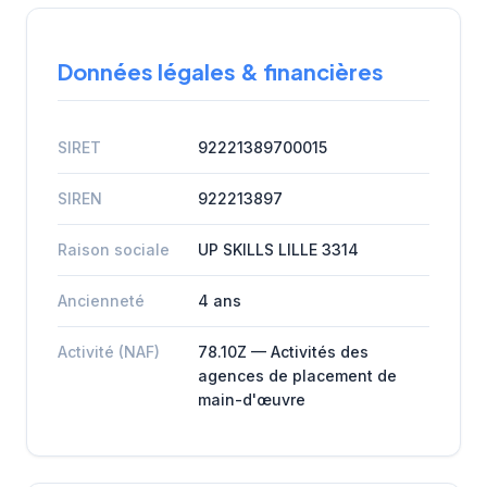
Données légales & financières
SIRET
92221389700015
SIREN
922213897
Raison sociale
UP SKILLS LILLE 3314
Ancienneté
4 ans
Activité (NAF)
78.10Z — Activités des
agences de placement de
main-d'œuvre