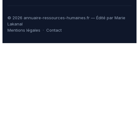
© 2026 annuaire-ressources-humaines.fr — Édité par Marie
Lakanal
Mentions légales
·
Contact