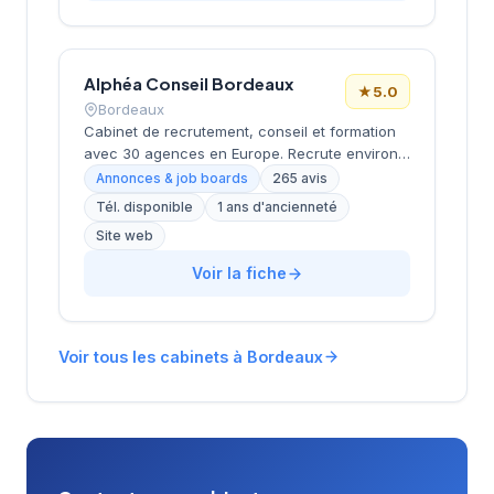
recrutement et leurs besoins en personnel
qualifié. L'équipe intervient sur différents
secteurs d'activité en s'appuyant sur une
Alphéa Conseil Bordeaux
connaissance approfondie du marché de
★
5.0
l'emploi aquitain. Les retours clients affichent
Bordeaux
une notation de 4,4 sur 5, témoignant de la
Cabinet de recrutement, conseil et formation
qualité des prestations délivrées.
avec 30 agences en Europe. Recrute environ
3 000 candidats par an avec un délai moyen
Annonces & job boards
265 avis
de 28 jours. Note Google 5.0/5 (265 avis).
Tél. disponible
1 ans d'ancienneté
Valeurs : proximité, exigence, expertise métier
Site web
et satisfaction client (93%).
Voir la fiche
Voir tous les cabinets à Bordeaux