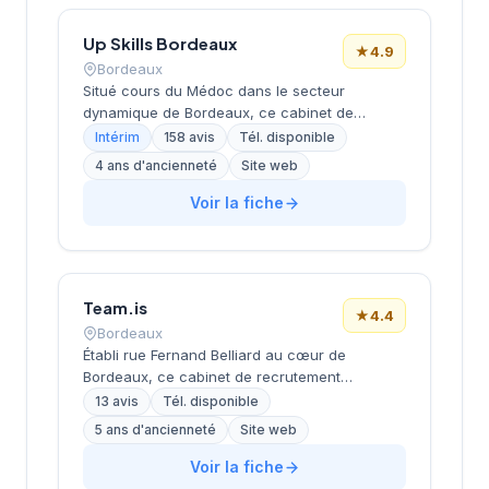
Up Skills Bordeaux
★
4.9
Bordeaux
Situé cours du Médoc dans le secteur
dynamique de Bordeaux, ce cabinet de
recrutement développe son activité de conseil
Intérim
158 avis
Tél. disponible
en ressources humaines sur la métropole
4 ans d'ancienneté
Site web
bordelaise. La structure bénéficie d'une
excellente réputation client avec une note de
Voir la fiche
4,9/5 basée sur 158 avis Google, témoignant
de la qualité de ses prestations
d'accompagnement. L'établissement s'appuie
sur l'expertise du réseau Actual Group pour
Team.is
proposer ses services de recrutement aux
★
4.4
entreprises locales.
Bordeaux
Établi rue Fernand Belliard au cœur de
Bordeaux, ce cabinet de recrutement
développe ses activités de conseil en
13 avis
Tél. disponible
ressources humaines sous la direction de
5 ans d'ancienneté
Site web
Zinet Chetreff. La structure propose un
accompagnement personnalisé aux
Voir la fiche
entreprises locales dans leurs projets de