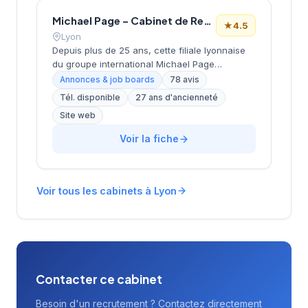
Michael Page – Cabinet de Recrutement Lyon
★
4.5
Lyon
Depuis plus de 25 ans, cette filiale lyonnaise
du groupe international Michael Page
accompagne les entreprises et candidats
Annonces & job boards
78 avis
dans leurs projets de recrutement. Implanté
Tél. disponible
27 ans d'ancienneté
dans le 3e arrondissement au cœur du
Site web
quartier Part-Dieu, le cabinet intervient sur
l'ensemble des métiers et secteurs d'activité
Voir la fiche
avec une approche spécialisée par division.
Dirigé par l'équipe Lebaupain-Bastide, il
bénéficie d'une notation Google de 4,5/5
étoiles basée sur 78 avis clients. Cette
Voir tous les cabinets à Lyon
structure s'appuie sur le réseau mondial
Michael Page présent dans plus de 35 pays.
Contacter ce cabinet
Besoin d'un recrutement ? Contactez directement