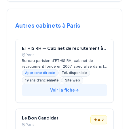
Autres cabinets à Paris
ETHIS RH — Cabinet de recrutement à Paris
Paris
Bureau parisien d'ETHIS RH, cabinet de
recrutement fondé en 2007, spécialisé dans le
conseil en ressources humaines, le
Approche directe
Tél. disponible
recrutement de cadres et dirigeants, le
19 ans d'ancienneté
Site web
coaching et l'outplacement. Situé au 16 rue de
Monceau dans le 8e arrondissement de Paris,
Voir la fiche
à proximité du Parc Monceau, l'équipe
accompagne les entreprises franciliennes
dans leurs recherches de talents avec une
approche personnalisée.
Le Bon Candidat
★
4.7
Paris