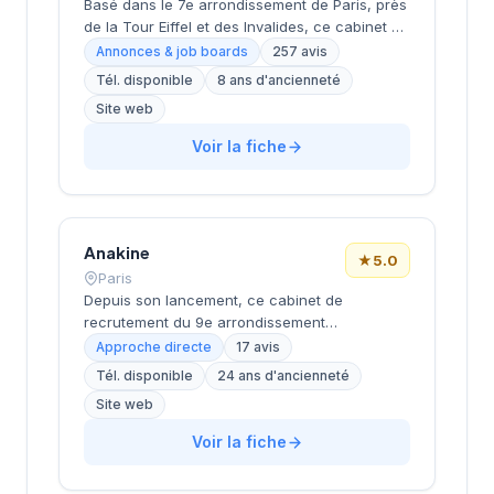
Basé dans le 7e arrondissement de Paris, près
de la Tour Eiffel et des Invalides, ce cabinet de
recrutement bénéficie d'une localisation
Annonces & job boards
257 avis
prestigieuse au cœur de la capitale. Installé
Tél. disponible
8 ans d'ancienneté
rue de Bellechasse, il accompagne les
Site web
entreprises dans leurs recrutements avec une
approche personnalisée. La structure affiche
Voir la fiche
une excellente réputation auprès de sa
clientèle, témoignée par une note de 4.7/5 sur
plus de 250 avis Google. Cette
reconnaissance client illustre la qualité de ses
prestations de conseil en recrutement.
Anakine
★
5.0
Paris
Depuis son lancement, ce cabinet de
recrutement du 9e arrondissement
accompagne les entreprises dans leurs
Approche directe
17 avis
recherches de talents, avec une approche
Tél. disponible
24 ans d'ancienneté
centrée sur les métiers du digital et de la tech.
Site web
Basée rue de Clichy dans le quartier Opéra-
Grands Boulevards, la structure développe
Voir la fiche
une expertise particulière sur les profils
techniques et commerciaux des secteurs