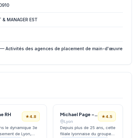
0910
T & MANAGER EST
 — Activités des agences de placement de main-d'œuvre
ne RH
Michael Page – Cabinet de Recrutement Lyon
★
4.8
★
4.5
Lyon
ns le dynamique 3e
Depuis plus de 25 ans, cette
ssement de Lyon,
filiale lyonnaise du groupe