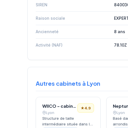
SIREN
84003
Raison sociale
EXPER
Ancienneté
8 ans
Activité (NAF)
78.10Z
Autres cabinets à Lyon
WIICO – cabinet de recrutement
Neptu
★
4.9
Lyon
Lyon
Structure de taille
Basé da
intermédiaire située dans le
arrondi