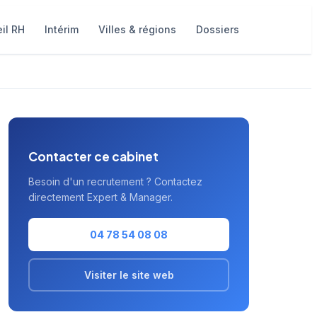
il RH
Intérim
Villes & régions
Dossiers
Contacter ce cabinet
Besoin d'un recrutement ? Contactez
directement Expert & Manager.
04 78 54 08 08
Visiter le site web