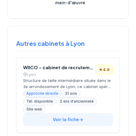
main-d'œuvre
Autres cabinets à Lyon
WIICO – cabinet de recrutement
★
4.9
Lyon
Structure de taille intermédiaire située dans le
3e arrondissement de Lyon, ce cabinet opère
depuis le quartier d'affaires de la Part-Dieu.
Approche directe
31 avis
Dirigée par MOMTAZ-AZAD, l'entreprise
Tél. disponible
2 ans d'ancienneté
développe ses activités de recrutement avec
Site web
un positionnement géographique stratégique
au cœur du pôle économique lyonnais. La
Voir la fiche
société bénéficie d'une excellente réputation
client avec une note de 4,9/5 basée sur 31
avis Google, témoignant de la qualité de ses