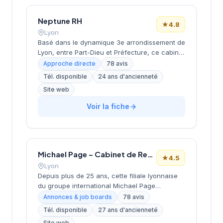
prestations de conseil en recrutement.
Neptune RH
★
4.8
Lyon
Basé dans le dynamique 3e arrondissement de
Lyon, entre Part-Dieu et Préfecture, ce cabinet
de recrutement développe ses activités depuis
Approche directe
78 avis
ses locaux de la rue Servient. Dirigé par
Tél. disponible
24 ans d'ancienneté
PERRIOLAT, il accompagne les entreprises
Site web
dans leurs recherches de talents avec une
approche personnalisée. La structure
Voir la fiche
bénéficie d'une excellente réputation auprès
de sa clientèle, comme en témoigne sa note
de 4,8/5 sur Google pour 78 avis clients.
Michael Page – Cabinet de Recrutement Lyon
★
4.5
Lyon
Depuis plus de 25 ans, cette filiale lyonnaise
du groupe international Michael Page
accompagne les entreprises et candidats
Annonces & job boards
78 avis
dans leurs projets de recrutement. Implanté
Tél. disponible
27 ans d'ancienneté
dans le 3e arrondissement au cœur du