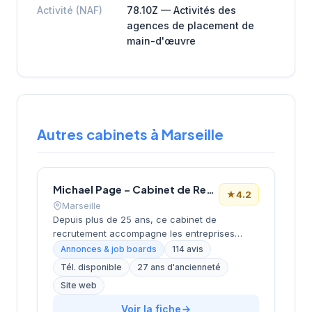
Activité (NAF)
78.10Z — Activités des
agences de placement de
main-d'œuvre
Autres cabinets à Marseille
Michael Page – Cabinet de Recrutement Marseille
★
4.2
Marseille
Depuis plus de 25 ans, ce cabinet de
recrutement accompagne les entreprises
marseillaises dans leurs recherches de profils
Annonces & job boards
114 avis
spécialisés. Basé boulevard de Dunkerque
Tél. disponible
27 ans d'ancienneté
dans le 2e arrondissement, à proximité du
Site web
quartier de la Joliette, il développe une
approche sectorielle ciblée sur les métiers du
Voir la fiche