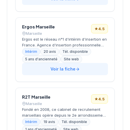
tertiaire et de l'industrie. Dirigée par
LEBAUPAIN (BASTIDE), cette structure
bénéficie d'une solide réputation locale avec
une note de 4,2/5 basée sur 114 avis clients.
Son ancrage territorial et son expérience de
Ergos Marseille
★
4.5
plus de deux décennies en font un acteur
Marseille
établi du recrutement en région PACA.
Ergos est le réseau n°1 d'intérim d'insertion en
France. Agence d'insertion professionnelle
spécialisée dans l'accompagnement des
Intérim
20 avis
Tél. disponible
personnes en difficultés (demandeurs
5 ans d'ancienneté
Site web
d'emploi longue durée, bénéficiaires RSA,
jeunes en difficulté, travailleurs handicapés).
Voir la fiche
Propose des formations adaptées et un suivi
personnalisé pour l'inclusion durable. Certifiée
Label RSEi niveau 3 (AFNOR 2024).
R2T Marseille
★
4.5
Marseille
Fondé en 2008, ce cabinet de recrutement
marseillais opère depuis le 2e arrondissement,
dans le quartier de la Joliette. Dirigée par
Intérim
19 avis
Tél. disponible
Monsieur Bard, cette structure accompagne
1 ans d'ancienneté
Site web