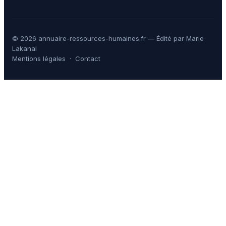
© 2026 annuaire-ressources-humaines.fr — Édité par Marie
Lakanal
Mentions légales
·
Contact