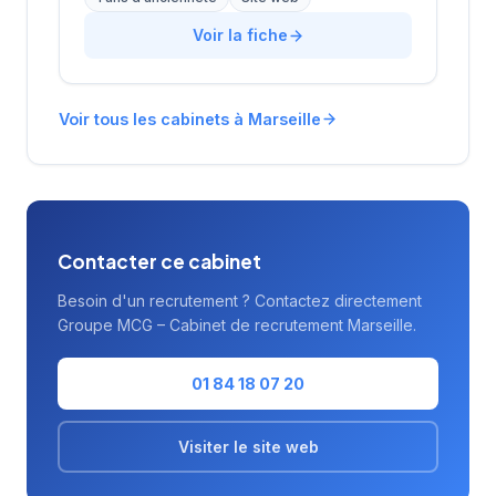
les entreprises locales dans leurs
recrutements tout en proposant des solutions
Voir la fiche
d'emploi aux candidats de la région. L'agence
bénéficie d'une notation de 4,5/5 sur Google
avec 19 avis clients. Avec plus de 15 ans
Voir tous les cabinets à Marseille
d'ancienneté sur le marché marseillais, elle
s'appuie sur une connaissance approfondie
du tissu économique local.
Contacter ce cabinet
Besoin d'un recrutement ? Contactez directement
Groupe MCG – Cabinet de recrutement Marseille.
01 84 18 07 20
Visiter le site web