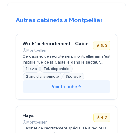
Autres cabinets à Montpellier
Work’in Recrutement – Cabinet de recrutement informatique à Montpellier
★
5.0
Montpellier
Ce cabinet de recrutement montpelliérain s'est
installé rue de la Castelle dans le secteur
dynamique de la métropole. La structure
11 avis
Tél. disponible
développe ses activités de conseil en
2 ans d'ancienneté
Site web
recrutement en s'appuyant sur une approche
personnalisée et des outils digitaux modernes.
Voir la fiche
L'équipe accompagne les entreprises locales
dans leurs recherches de profils qualifiés, du
middle management aux fonctions support.
Avec une notation parfaite de 5/5 sur Google,
Hays
le cabinet témoigne d'un niveau de
★
4.7
satisfaction élevé de sa clientèle.
Montpellier
Cabinet de recrutement spécialisé avec plus