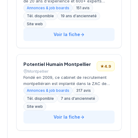
de 20 ans d'expérience et 600+ experts
répartis dans 17 bureaux en France. Propose
Annonces & job boards
151 avis
des services de recrutement
Tél. disponible
19 ans d'ancienneté
CDI/CDD/freelance, études de rémunérations
Site web
et conseils en carrière. Positionnement en tant
que partenaire de carrière durable mettant
Voir la fiche
l'humain au cœur de sa mission. Note Google
très positive (4.7/5 sur 151 avis).
Potentiel Humain Montpellier
★
4.9
Montpellier
Fondé en 2009, ce cabinet de recrutement
montpelliérain est implanté dans la ZAC de
Tournezy II, dans le secteur dynamique de
Annonces & job boards
317 avis
Montpellier. La structure accompagne les
Tél. disponible
7 ans d'ancienneté
entreprises dans leurs recrutements avec une
Site web
approche personnalisée et développe
également des solutions de formation
Voir la fiche
professionnelle. Avec plus de 15 ans
d'expérience sur le marché local, l'équipe
cultive une excellente réputation auprès de sa