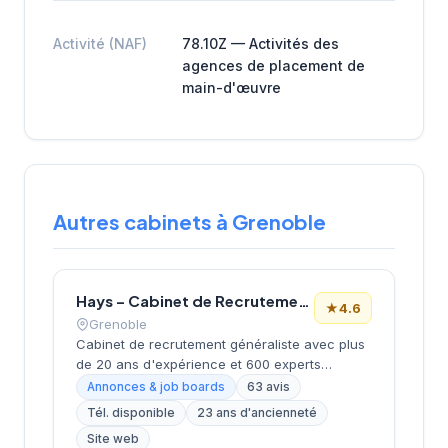
Activité (NAF)
78.10Z — Activités des
agences de placement de
main-d'œuvre
Autres cabinets à Grenoble
Hays – Cabinet de Recrutement Grenoble
★
4.6
Grenoble
Cabinet de recrutement généraliste avec plus
de 20 ans d'expérience et 600 experts
répartis dans 17 bureaux en France. Positionné
Annonces & job boards
63 avis
comme cabinet de recrutement spécialisé
Tél. disponible
23 ans d'ancienneté
mettant l'humain au cœur de sa mission,
Site web
proposant des services d'accompagnement