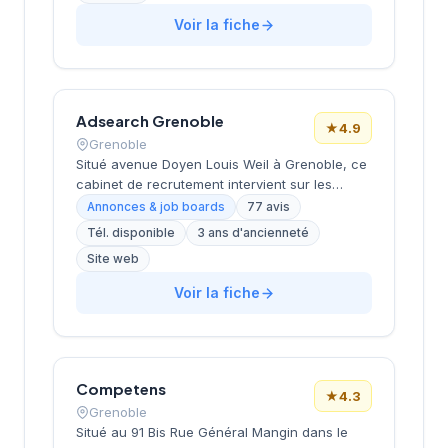
de carrière et de placement en CDI, CDD et
Voir la fiche
freelance. Dispose d'une expertise en
rémunérations et insights marché.
Adsearch Grenoble
★
4.9
Grenoble
Situé avenue Doyen Louis Weil à Grenoble, ce
cabinet de recrutement intervient sur les
profils cadres et dirigeants dans différents
Annonces & job boards
77 avis
secteurs d'activité. La structure propose un
Tél. disponible
3 ans d'ancienneté
accompagnement personnalisé aux
Site web
entreprises locales et nationales pour leurs
recherches de talents spécialisés. Les
Voir la fiche
consultants mettent en œuvre une approche
directe et ciblée pour identifier les candidats
correspondant aux besoins spécifiques de
chaque client. Le cabinet affiche une
excellente réputation avec une note de 4,9/5
Competens
★
4.3
basée sur 77 avis clients.
Grenoble
Situé au 91 Bis Rue Général Mangin dans le