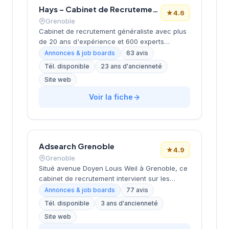
Hays – Cabinet de Recrutement Grenoble
★
4.6
Grenoble
Cabinet de recrutement généraliste avec plus
de 20 ans d'expérience et 600 experts
répartis dans 17 bureaux en France. Positionné
Annonces & job boards
63 avis
comme cabinet de recrutement spécialisé
Tél. disponible
23 ans d'ancienneté
mettant l'humain au cœur de sa mission,
Site web
proposant des services d'accompagnement
de carrière et de placement en CDI, CDD et
Voir la fiche
freelance. Dispose d'une expertise en
rémunérations et insights marché.
Adsearch Grenoble
★
4.9
Grenoble
Situé avenue Doyen Louis Weil à Grenoble, ce
cabinet de recrutement intervient sur les
profils cadres et dirigeants dans différents
Annonces & job boards
77 avis
secteurs d'activité. La structure propose un
Tél. disponible
3 ans d'ancienneté
accompagnement personnalisé aux
Site web
entreprises locales et nationales pour leurs