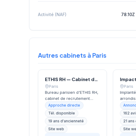
Activité (NAF)
78.10Z
Autres cabinets à Paris
ETHIS RH — Cabinet de recrutement à Paris
Impac
Paris
Paris
Bureau parisien d'ETHIS RH,
Implanté
cabinet de recrutement
arrondi
fondé en 2007, spécialisé
Marais, 
Approche directe
Annonc
dans le conseil en
recrute
Tél. disponible
162 av
ressources humaines, le
l'immeu
19 ans d'ancienneté
21 ans
recrutement de cadres et
Marais r
dirigeants, le coaching et
structu
Site web
Site w
l'outplacement. Situé au 16
entrepri