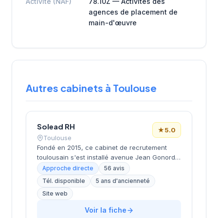
Activité (NAF)
78.10Z — Activités des
agences de placement de
main-d'œuvre
Autres cabinets à Toulouse
Solead RH
★
5.0
Toulouse
Fondé en 2015, ce cabinet de recrutement
toulousain s'est installé avenue Jean Gonord
dans le secteur dynamique de la ville rose.
Approche directe
56 avis
Dirigé par Medard, il s'appuie sur une
Tél. disponible
5 ans d'ancienneté
expertise de près de 10 ans pour
Site web
accompagner entreprises et candidats dans
leurs projets de recrutement. La structure
Voir la fiche
affiche une excellente réputation avec une