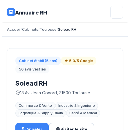
Annuaire RH
Accueil
Cabinets
Toulouse
Solead RH
Cabinet établi (5 ans)
★ 5.0/5 Google
56 avis vérifiés
Solead RH
13 Av. Jean Gonord, 31500 Toulouse
Commerce & Vente
Industrie & Ingénierie
Logistique & Supply Chain
Santé & Médical
Appeler
Visiter le site