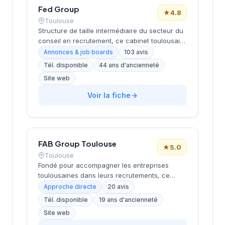
Fed Group
★
4.8
Toulouse
Structure de taille intermédiaire du secteur du
conseil en recrutement, ce cabinet toulousain
opère depuis ses locaux de Now Toulouse sur
Annonces & job boards
103 avis
la Piste des Géants. Établi dans la métropole
Tél. disponible
44 ans d'ancienneté
rose, il développe son activité de placement et
Site web
de conseil RH avec une approche centrée sur
l'accompagnement des entreprises locales et
Voir la fiche
des candidats. La satisfaction client se reflète
dans sa notation Google de 4,8/5 basée sur
plus d'une centaine d'avis. Son implantation
stratégique à Toulouse lui permet de couvrir
efficacement le bassin d'emploi de la région
FAB Group Toulouse
★
5.0
Occitanie.
Toulouse
Fondé pour accompagner les entreprises
toulousaines dans leurs recrutements, ce
cabinet intervient depuis son siège situé 4 rue
Approche directe
20 avis
d'Aubuisson dans le centre-ville de Toulouse.
Tél. disponible
19 ans d'ancienneté
La structure propose ses services de
Site web
recrutement aux sociétés locales et