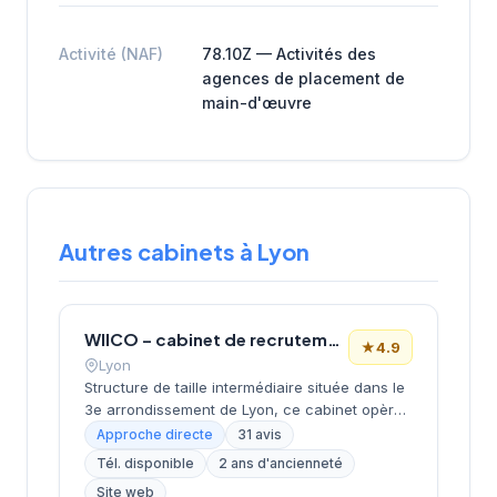
Activité (NAF)
78.10Z — Activités des
agences de placement de
main-d'œuvre
Autres cabinets à Lyon
WIICO – cabinet de recrutement
★
4.9
Lyon
Structure de taille intermédiaire située dans le
3e arrondissement de Lyon, ce cabinet opère
depuis le quartier d'affaires de la Part-Dieu.
Approche directe
31 avis
Dirigée par MOMTAZ-AZAD, l'entreprise
Tél. disponible
2 ans d'ancienneté
développe ses activités de recrutement avec
Site web