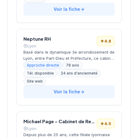
un positionnement géographique stratégique
au cœur du pôle économique lyonnais. La
Voir la fiche
société bénéficie d'une excellente réputation
client avec une note de 4,9/5 basée sur 31
avis Google, témoignant de la qualité de ses
prestations de conseil en recrutement.
Neptune RH
★
4.8
Lyon
Basé dans le dynamique 3e arrondissement de
Lyon, entre Part-Dieu et Préfecture, ce cabinet
de recrutement développe ses activités depuis
Approche directe
78 avis
ses locaux de la rue Servient. Dirigé par
Tél. disponible
24 ans d'ancienneté
PERRIOLAT, il accompagne les entreprises
Site web
dans leurs recherches de talents avec une
approche personnalisée. La structure
Voir la fiche
bénéficie d'une excellente réputation auprès
de sa clientèle, comme en témoigne sa note
de 4,8/5 sur Google pour 78 avis clients.
Michael Page – Cabinet de Recrutement Lyon
★
4.5
Lyon
Depuis plus de 25 ans, cette filiale lyonnaise