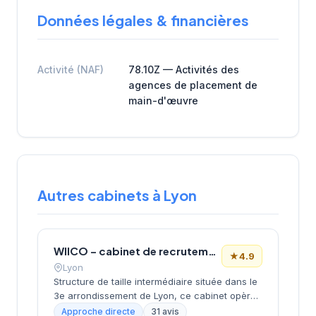
Données légales & financières
Activité (NAF)
78.10Z — Activités des
agences de placement de
main-d'œuvre
Autres cabinets à Lyon
WIICO – cabinet de recrutement
★
4.9
Lyon
Structure de taille intermédiaire située dans le
3e arrondissement de Lyon, ce cabinet opère
depuis le quartier d'affaires de la Part-Dieu.
Approche directe
31 avis