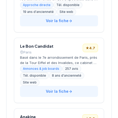
conseil en ressources humaines, le
Approche directe
Tél. disponible
recrutement de cadres et dirigeants, le
19 ans d'ancienneté
Site web
coaching et l'outplacement. Situé au 16 rue de
Monceau dans le 8e arrondissement de Paris,
Voir la fiche
à proximité du Parc Monceau, l'équipe
accompagne les entreprises franciliennes
dans leurs recherches de talents avec une
approche personnalisée.
Le Bon Candidat
★
4.7
Paris
Basé dans le 7e arrondissement de Paris, près
de la Tour Eiffel et des Invalides, ce cabinet de
recrutement bénéficie d'une localisation
Annonces & job boards
257 avis
prestigieuse au cœur de la capitale. Installé
Tél. disponible
8 ans d'ancienneté
rue de Bellechasse, il accompagne les
Site web
entreprises dans leurs recrutements avec une
approche personnalisée. La structure affiche
Voir la fiche
une excellente réputation auprès de sa
clientèle, témoignée par une note de 4.7/5 sur
plus de 250 avis Google. Cette
reconnaissance client illustre la qualité de ses
prestations de conseil en recrutement.
Anakine