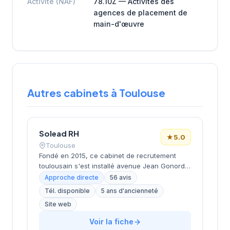
Activité (NAF)
78.10Z — Activités des
agences de placement de
main-d'œuvre
Autres cabinets à Toulouse
Solead RH
★
5.0
Toulouse
Fondé en 2015, ce cabinet de recrutement
toulousain s'est installé avenue Jean Gonord
dans le secteur dynamique de la ville rose.
Approche directe
56 avis
Dirigé par Medard, il s'appuie sur une
Tél. disponible
5 ans d'ancienneté
expertise de près de 10 ans pour
Site web
accompagner entreprises et candidats dans
leurs projets de recrutement. La structure
Voir la fiche
affiche une excellente réputation avec une