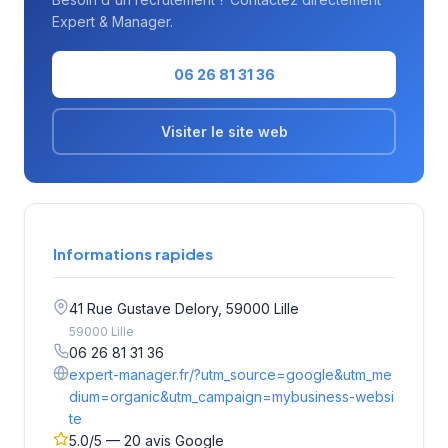
Expert & Manager.
06 26 81 31 36
Visiter le site web
Informations rapides
41 Rue Gustave Delory, 59000 Lille
59000 Lille
06 26 81 31 36
expert-manager.fr/?utm_source=google&utm_me
dium=organic&utm_campaign=mybusiness-websi
te
5.0/5 — 20 avis Google