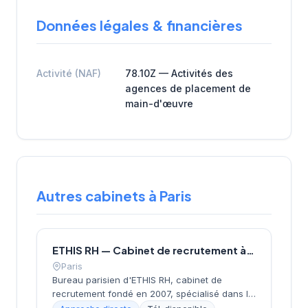
Données légales & financières
Activité (NAF)
78.10Z — Activités des
agences de placement de
main-d'œuvre
Autres cabinets à Paris
ETHIS RH — Cabinet de recrutement à Paris
Paris
Bureau parisien d'ETHIS RH, cabinet de
recrutement fondé en 2007, spécialisé dans le
conseil en ressources humaines, le