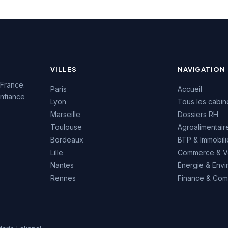
le réseau mondial Michael
Page présent dans plus de
35 pays.
VILLES
NAVIGATION
 France.
Paris
Accueil
nfiance
Lyon
Tous les cabin
Marseille
Dossiers RH
Toulouse
Agroalimentair
Bordeaux
BTP & Immobili
Lille
Commerce & V
Nantes
Énergie & Env
Rennes
Finance & Comp