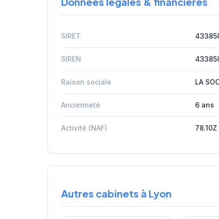
Données légales & financières
SIRET
43385
SIREN
43385
Raison sociale
LA SO
Ancienneté
6 ans
Activité (NAF)
78.10Z
Autres cabinets à Lyon