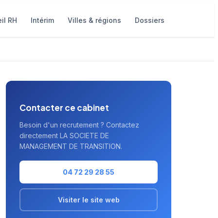
il RH
Intérim
Villes & régions
Dossiers
Contacter ce cabinet
Besoin d'un recrutement ? Contactez
directement LA SOCIETE DE
MANAGEMENT DE TRANSITION.
04 72 29 28 55
Visiter le site web