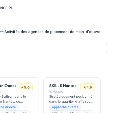
ENCE RH
 — Activités des agences de placement de main-d'œuvre
on Ouest
SKILLS Nantes
★
5.0
★
4.9
s
Nantes
e Suffren dans le
Stratégiquement positionné
de Nantes, ce
dans le quartier d'affaires
 de recrutement
Euronantes, ce cabinet de
he directe
Approche directe
e ses activités de
recrutement accompagne