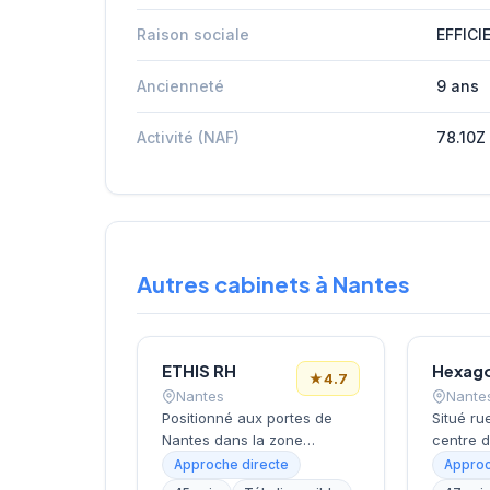
Raison sociale
EFFICI
Ancienneté
9 ans
Activité (NAF)
78.10Z
Autres cabinets à Nantes
ETHIS RH
Hexag
★
4.7
Nantes
Nante
Positionné aux portes de
Situé ru
Nantes dans la zone
centre 
d'activité de Saint-Herblain,
cabinet
Approche directe
Approc
ce cabinet de recrutement
développ