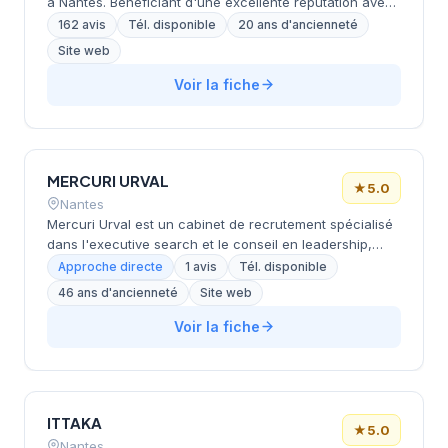
à Nantes. Bénéficiant d'une excellente réputation avec
une note de 5.0/5 sur 162 avis Google, il jouit de la
162 avis
Tél. disponible
20 ans d'ancienneté
confiance de ses clients. L'absence de site web
Site web
disponible limite la connaissance détaillée de ses
spécialités et domaines d'intervention.
Voir la fiche
MERCURI URVAL
★
5.0
Nantes
Mercuri Urval est un cabinet de recrutement spécialisé
dans l'executive search et le conseil en leadership,
implanté à Nantes. Fort de plus de 50 ans d'expérience,
Approche directe
1 avis
Tél. disponible
le cabinet accompagne les organisations dans le
46 ans d'ancienneté
Site web
recrutement de dirigeants et le développement des
talents à travers une approche méthodologique
Voir la fiche
propriétaire (MU Leader Selection Science®). Le cabinet
intervient dans les secteurs public et privé, proposant
également du coaching et du développement
organisationnel.
ITTAKA
★
5.0
Nantes