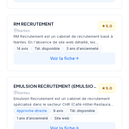
RM RECRUTEMENT
★
5.0
Nantes
RM Recrutement est un cabinet de recrutement basé à
Nantes. En l'absence de site web détaillé, les
informations sur ses secteurs de spécialisation,
14 avis
Tél. disponible
3 ans d'ancienneté
méthodes de recrutement et clientèles cibles ne
Voir la fiche
peuvent être précisément déterminées. La note Google
de 5.0/5 basée sur 14 avis témoigne d'une bonne
satisfaction client.
EMULSION RECRUTEMENT (EMULSION RECRUTEMENT)
★
5.0
Nantes
Emulsion Recrutement est un cabinet de recrutement
spécialisé dans le secteur CHR (Café-Hôtel-Restaurant)
basé à Nantes. L'entreprise accompagne les
Approche directe
9 avis
Tél. disponible
établissements de restauration, hôtellerie, tourisme et
1 ans d'ancienneté
Site web
loisirs du Grand Ouest dans leurs besoins de
recrutement, en proposant des profils qualifiés allant du
Voir la fiche