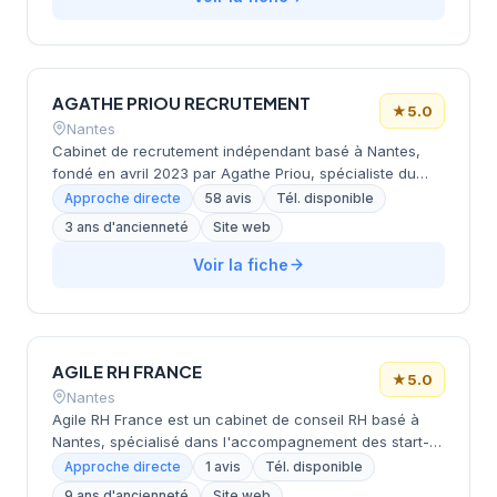
directeur au chef de cuisine. Elle intervient auprès
d'une large variété d'établissements : restauration
traditionnelle et gastronomique, restauration rapide,
hôtellerie, lieux culturels et complexes sportifs.
AGATHE PRIOU RECRUTEMENT
★
5.0
Nantes
Cabinet de recrutement indépendant basé à Nantes,
fondé en avril 2023 par Agathe Priou, spécialiste du
recrutement. Le cabinet accompagne principalement
Approche directe
58 avis
Tél. disponible
les PME sur leurs problématiques de recrutement
3 ans d'ancienneté
Site web
(commerce, fonctions supports, industrie, logistique,
services techniques) et propose également des
Voir la fiche
services de formation, diffusion d'annonces et
coaching individuel pour les demandeurs d'emploi. Fort
de plus de 215 recrutements effectués et opérant au
succès, le cabinet privilégie l'écoute active, la réactivité
AGILE RH FRANCE
et la transparence dans ses missions.
★
5.0
Nantes
Agile RH France est un cabinet de conseil RH basé à
Nantes, spécialisé dans l'accompagnement des start-
ups et TPE-PME depuis 2012. Le cabinet propose des
Approche directe
1 avis
Tél. disponible
services complets incluant le recrutement, le coaching
9 ans d'ancienneté
Site web