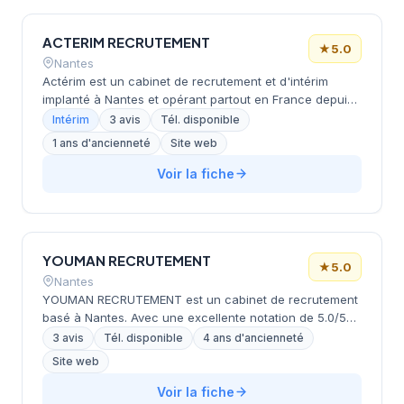
ACTERIM RECRUTEMENT
★
5.0
Nantes
Actérim est un cabinet de recrutement et d'intérim
implanté à Nantes et opérant partout en France depuis
2004. Le cabinet propose des services d'intérim, de
Intérim
3 avis
Tél. disponible
recrutement, de conseil RH et de formation, en mettant
1 ans d'ancienneté
Site web
l'accent sur une démarche responsabilité sociale et
environnementale engagée auprès des territoires
Voir la fiche
locaux.
YOUMAN RECRUTEMENT
★
5.0
Nantes
YOUMAN RECRUTEMENT est un cabinet de recrutement
basé à Nantes. Avec une excellente notation de 5.0/5
sur Google, le cabinet jouit d'une bonne réputation
3 avis
Tél. disponible
4 ans d'ancienneté
auprès de ses clients. Faute d'informations détaillées
Site web
sur son site web, ses domaines de spécialisation et ses
méthodes d'intervention restent à préciser.
Voir la fiche