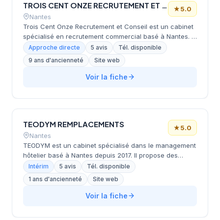
TROIS CENT ONZE RECRUTEMENT ET CONSEIL
★
5.0
Nantes
Trois Cent Onze Recrutement et Conseil est un cabinet
spécialisé en recrutement commercial basé à Nantes. Il
propose trois services complémentaires : recrutement
Approche directe
5 avis
Tél. disponible
de profils commerciaux (commerciaux terrain,
9 ans d'ancienneté
Site web
technico-commerciaux, business developers,
managers commerciaux), formation commerciale
Voir la fiche
opérationnelle et accompagnement de carrière (bilans
de compétences et coaching). Le cabinet intervient
auprès des PME, dirigeants et managers pour structurer
et professionnaliser leurs équipes commerciales, ainsi
TEODYM REMPLACEMENTS
qu'auprès des particuliers (salariés, indépendants,
★
5.0
demandeurs d'emploi) pour clarifier leur projet
Nantes
professionnel.
TEODYM est un cabinet spécialisé dans le management
hôtelier basé à Nantes depuis 2017. Il propose des
services de remplacement de managers, des
Intérim
5 avis
Tél. disponible
formations en hôtellerie et d'autres services auprès de
1 ans d'ancienneté
Site web
franchiseurs et groupes hôteliers. Avec 110 remplaçants
aguerris et 12 formateurs experts, TEODYM
Voir la fiche
accompagne plus de 120 hôtels en France pour assurer
la continuité opérationnelle et la qualité de service.