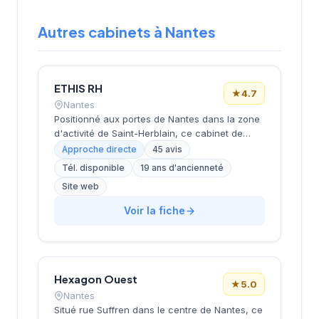
Autres cabinets à Nantes
ETHIS RH
★
4.7
Nantes
Positionné aux portes de Nantes dans la zone
d'activité de Saint-Herblain, ce cabinet de
recrutement rayonne sur l'ensemble de la
Approche directe
45 avis
métropole nantaise. Sa proximité avec les
Tél. disponible
19 ans d'ancienneté
principaux axes économiques de
Site web
l'agglomération lui permet d'accompagner
efficacement les entreprises locales dans
Voir la fiche
leurs recrutements. L'équipe intervient sur
diverses typologies de postes et secteurs
d'activité. Les 45 avis clients témoignent d'une
satisfaction élevée avec une note de 4,7 sur
5.
Hexagon Ouest
★
5.0
Nantes
Situé rue Suffren dans le centre de Nantes, ce