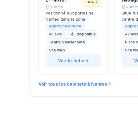
★
4.7
Nantes
Nante
Positionné aux portes de
Situé ru
Nantes dans la zone
centre 
d'activité de Saint-Herblain,
cabinet
Approche directe
Approc
ce cabinet de recrutement
développ
45 avis
Tél. disponible
47 avi
rayonne sur l'ensemble de
conseil
19 ans d'ancienneté
8 ans 
la métropole nantaise. Sa
humaine
proximité avec les
d'entrep
Site web
Site w
principaux axes
régional
Voir la fiche
V
économiques de
de Della
l'agglomération lui permet
accompa
d'accompagner
organisa
efficacement les entreprises
recrute
Voir tous les cabinets à Nantes
locales dans leurs
approch
recrutements. L'équipe
L'équipe
intervient sur diverses
différen
typologies de postes et
et nivea
secteurs d'activité. Les 45
les beso
avis clients témoignent
clientèle
d'une satisfaction élevée
client s
avec une note de 4,7 sur 5.
l'excell
de 5/5 o