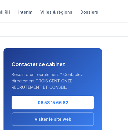
il RH
Intérim
Villes & régions
Dossiers
Contacter ce cabinet
Besoin d'un recrutement ? Contactez
directement TROIS CENT ONZE
RECRUTEMENT ET CONSEIL.
06 58 15 66 82
Visiter le site web