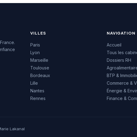
is.
l'écosystème économique
ligérien.
VILLES
NAVIGATION
 France.
Paris
Accueil
nfiance
Lyon
Tous les cabin
Marseille
Dossiers RH
Toulouse
Agroalimentair
Bordeaux
BTP & Immobili
Lille
Commerce & V
Nantes
Énergie & Env
Rennes
Finance & Comp
arie Lakanal