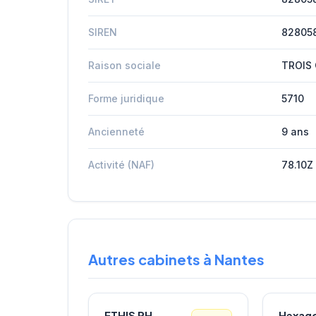
SIREN
82805
Raison sociale
TROIS
Forme juridique
5710
Ancienneté
9 ans
Activité (NAF)
78.10Z
Autres cabinets à Nantes
ETHIS RH
Hexag