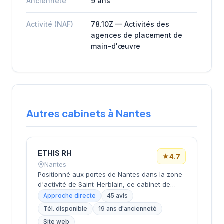
Ancienneté
9 ans
Activité (NAF)
78.10Z — Activités des
agences de placement de
main-d'œuvre
Autres cabinets à Nantes
ETHIS RH
★
4.7
Nantes
Positionné aux portes de Nantes dans la zone
d'activité de Saint-Herblain, ce cabinet de
recrutement rayonne sur l'ensemble de la
Approche directe
45 avis
métropole nantaise. Sa proximité avec les
Tél. disponible
19 ans d'ancienneté
principaux axes économiques de
Site web