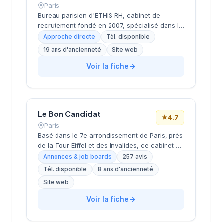
Paris
Bureau parisien d'ETHIS RH, cabinet de
recrutement fondé en 2007, spécialisé dans le
conseil en ressources humaines, le
Approche directe
Tél. disponible
recrutement de cadres et dirigeants, le
19 ans d'ancienneté
Site web
coaching et l'outplacement. Situé au 16 rue de
Monceau dans le 8e arrondissement de Paris,
Voir la fiche
à proximité du Parc Monceau, l'équipe
accompagne les entreprises franciliennes
dans leurs recherches de talents avec une
approche personnalisée.
Le Bon Candidat
★
4.7
Paris
Basé dans le 7e arrondissement de Paris, près
de la Tour Eiffel et des Invalides, ce cabinet de
recrutement bénéficie d'une localisation
Annonces & job boards
257 avis
prestigieuse au cœur de la capitale. Installé
Tél. disponible
8 ans d'ancienneté
rue de Bellechasse, il accompagne les
Site web
entreprises dans leurs recrutements avec une
approche personnalisée. La structure affiche
Voir la fiche
une excellente réputation auprès de sa
clientèle, témoignée par une note de 4.7/5 sur