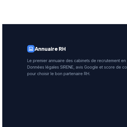
centaine d'avis. Son
secteurs
implantation stratégique à
cabinet 
Toulouse lui permet de
excellen
couvrir efficacement le
avec un
bassin d'emploi de la région
5/5 basé
Occitanie.
Google.
Annuaire RH
Le premier annuaire des cabinets de recrutement en
Données légales SIRENE, avis Google et score de co
pour choisir le bon partenaire RH.