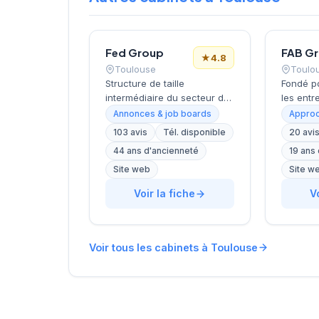
Fed Group
★
4.8
Toulouse
Toulo
Structure de taille
Fondé p
intermédiaire du secteur du
les entr
conseil en recrutement, ce
dans le
Annonces & job boards
Approc
cabinet toulousain opère
cabinet 
103 avis
Tél. disponible
20 avi
depuis ses locaux de Now
son sièg
44 ans d'ancienneté
19 ans
Toulouse sur la Piste des
d'Aubui
Géants. Établi dans la
ville de
Site web
Site w
métropole rose, il développe
structu
Voir la fiche
V
son activité de placement et
service
de conseil RH avec une
sociétés
approche centrée sur
régiona
l'accompagnement des
approch
Voir tous les cabinets à Toulouse
entreprises locales et des
mission
candidats. La satisfaction
L'équip
client se reflète dans sa
experti
notation Google de 4,8/5
l'identif
basée sur plus d'une
de candi