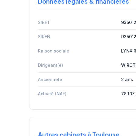
Données légales & financières
SIRET
93501
SIREN
93501
Raison sociale
LYNX R
Dirigeant(e)
WIROT
Ancienneté
2 ans
Activité (NAF)
78.10Z
Autres cabinets à Toulouse