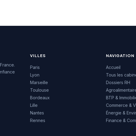
 d'activité. Le
de 156 avis clients. Cette
bénéficie d'une
reconnaissance témoigne
te réputation client
de la qualité de
e note maximale de
l'accompagnement proposé
e sur 20 avis
aux entreprises et candidats
de la région Occitanie.
VILLES
NAVIGATION
 France.
Paris
Accueil
nfiance
Lyon
Tous les cabin
Marseille
Dossiers RH
Toulouse
Agroalimentair
Bordeaux
BTP & Immobili
Lille
Commerce & V
Nantes
Énergie & Env
Rennes
Finance & Comp