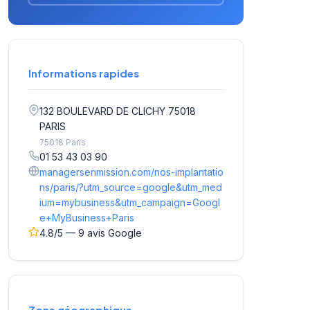
Informations rapides
132 BOULEVARD DE CLICHY 75018
PARIS
75018 Paris
01 53 43 03 90
managersenmission.com/nos-implantatio
ns/paris/?utm_source=google&utm_med
ium=mybusiness&utm_campaign=Googl
e+MyBusiness+Paris
4.8/5 — 9 avis Google
Zone géographique