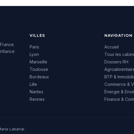
satisfaction des clients
accompagnés.
VILLES
NAVIGATION
 France.
Paris
Accueil
nfiance
Lyon
Tous les cabin
Marseille
Dossiers RH
Toulouse
Agroalimentair
Bordeaux
BTP & Immobili
Lille
Commerce & V
Nantes
Énergie & Env
Rennes
Finance & Comp
arie Lakanal