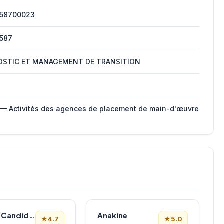
958700023
9587
OSTIC ET MANAGEMENT DE TRANSITION
 — Activités des agences de placement de main-d'œuvre
Le Bon Candidat
Anakine
★
4.7
★
5.0