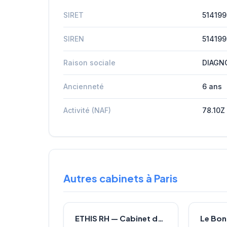
SIRET
51419
SIREN
51419
Raison sociale
DIAGN
Ancienneté
6 ans
Activité (NAF)
78.10Z
Autres cabinets à Paris
ETHIS RH — Cabinet de recrutement à Paris