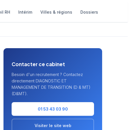
il RH
Intérim
Villes & régions
Dossiers
Contacter ce cabinet
Besoin d'un recrutement ? Contactez
directement DIAGNOSTIC ET
MANAGEMENT DE TRANSITION (D & MT)
(D&MT).
01 53 43 03 90
Visiter le site web