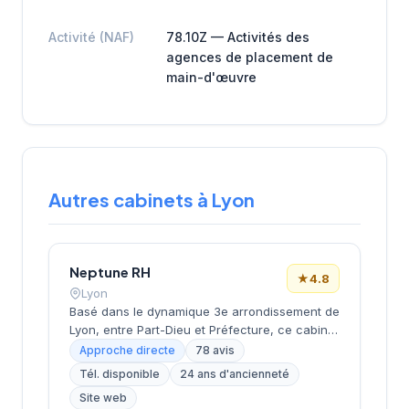
Activité (NAF)
78.10Z — Activités des
agences de placement de
main-d'œuvre
Autres cabinets à Lyon
Neptune RH
★
4.8
Lyon
Basé dans le dynamique 3e arrondissement de
Lyon, entre Part-Dieu et Préfecture, ce cabinet
de recrutement développe ses activités depuis
Approche directe
78 avis
ses locaux de la rue Servient. Dirigé par
Tél. disponible
24 ans d'ancienneté
PERRIOLAT, il accompagne les entreprises
Site web
dans leurs recherches de talents avec une