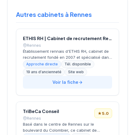
Autres cabinets à Rennes
ETHIS RH | Cabinet de recrutement Rennes
Rennes
Établissement rennais d'ETHIS RH, cabinet de
recrutement fondé en 2007 et spécialisé dans
le conseil en ressources humaines. Depuis ses
Approche directe
Tél. disponible
bureaux rue Docteur Regnault, au cœur de
19 ans d'ancienneté
Site web
Rennes, l'équipe accompagne les entreprises
bretonnes dans leurs recherches de talents à
Voir la fiche
travers une approche personnalisée. L'agence
de Rennes, ouverte en 2019, complète le
réseau historique du cabinet implanté à Saint-
Herblain (siège) depuis plus de 15 ans.
TriBeCa Conseil
★
5.0
Rennes
Basé dans le centre de Rennes sur le
boulevard du Colombier, ce cabinet de