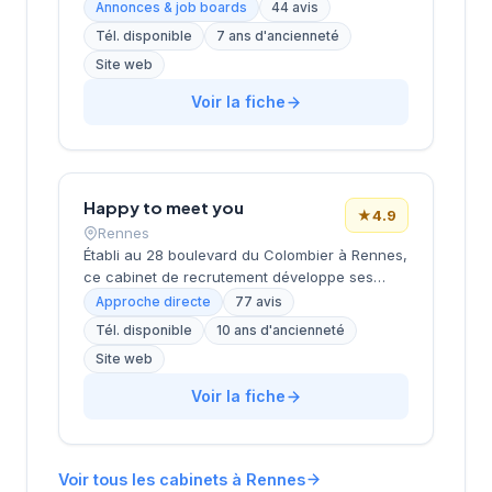
recrutement développe ses activités de
Annonces & job boards
44 avis
conseil en ressources humaines sous la
Tél. disponible
7 ans d'ancienneté
direction de Cheritel. La structure bénéficie
Site web
d'une excellente réputation auprès de sa
clientèle, comme en témoignent ses 44 avis
Voir la fiche
Google avec une note maximale de 5 étoiles.
L'entreprise propose ses services de
recrutement et d'accompagnement RH depuis
son siège social rennais, cultivant une
approche de proximité avec les entreprises
Happy to meet you
★
4.9
bretonnes.
Rennes
Établi au 28 boulevard du Colombier à Rennes,
ce cabinet de recrutement développe ses
activités de conseil en ressources humaines
Approche directe
77 avis
dans la métropole bretonne. Dirigée par
Tél. disponible
10 ans d'ancienneté
GOUGEON, la structure accompagne les
Site web
entreprises locales et régionales dans leurs
recherches de talents et leurs processus de
Voir la fiche
recrutement. Le cabinet bénéficie d'une
excellente réputation auprès de sa clientèle
avec une note de 4,9/5 basée sur 77 avis
Google. Cette reconnaissance témoigne de la
Voir tous les cabinets à Rennes