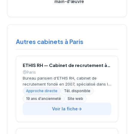
main-d'œuvre
Autres cabinets à Paris
ETHIS RH — Cabinet de recrutement à Paris
Paris
Bureau parisien d'ETHIS RH, cabinet de
recrutement fondé en 2007, spécialisé dans le
conseil en ressources humaines, le
Approche directe
Tél. disponible
recrutement de cadres et dirigeants, le
19 ans d'ancienneté
Site web
coaching et l'outplacement. Situé au 16 rue de
Monceau dans le 8e arrondissement de Paris,
Voir la fiche
à proximité du Parc Monceau, l'équipe
accompagne les entreprises franciliennes
dans leurs recherches de talents avec une
approche personnalisée.