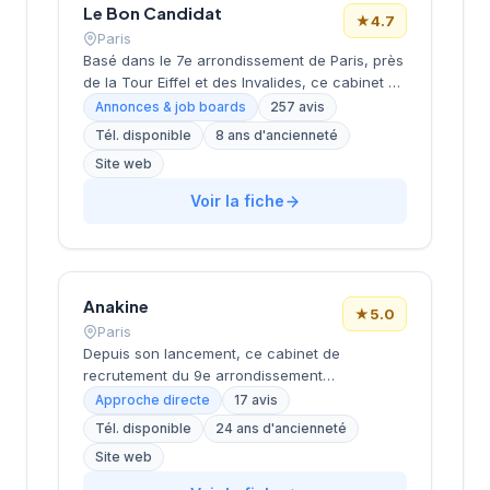
Le Bon Candidat
★
4.7
Paris
Basé dans le 7e arrondissement de Paris, près
de la Tour Eiffel et des Invalides, ce cabinet de
recrutement bénéficie d'une localisation
Annonces & job boards
257 avis
prestigieuse au cœur de la capitale. Installé
Tél. disponible
8 ans d'ancienneté
rue de Bellechasse, il accompagne les
Site web
entreprises dans leurs recrutements avec une
approche personnalisée. La structure affiche
Voir la fiche
une excellente réputation auprès de sa
clientèle, témoignée par une note de 4.7/5 sur
plus de 250 avis Google. Cette
reconnaissance client illustre la qualité de ses
prestations de conseil en recrutement.
Anakine
★
5.0
Paris
Depuis son lancement, ce cabinet de
recrutement du 9e arrondissement
accompagne les entreprises dans leurs
Approche directe
17 avis
recherches de talents, avec une approche
Tél. disponible
24 ans d'ancienneté
centrée sur les métiers du digital et de la tech.
Site web
Basée rue de Clichy dans le quartier Opéra-
Grands Boulevards, la structure développe