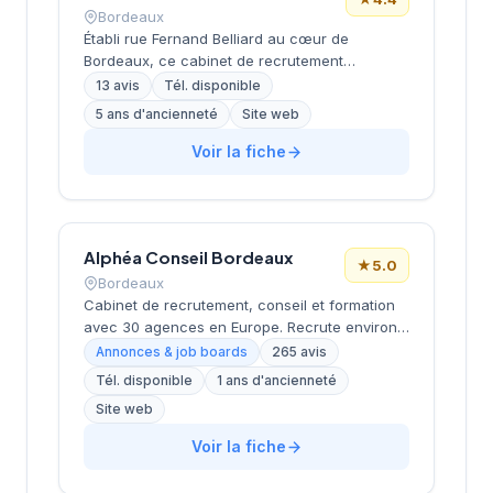
entreprises locales.
Bordeaux
Établi rue Fernand Belliard au cœur de
Bordeaux, ce cabinet de recrutement
développe ses activités de conseil en
13 avis
Tél. disponible
ressources humaines sous la direction de
5 ans d'ancienneté
Site web
Zinet Chetreff. La structure propose un
accompagnement personnalisé aux
Voir la fiche
entreprises locales dans leurs projets de
recrutement et leurs besoins en personnel
qualifié. L'équipe intervient sur différents
secteurs d'activité en s'appuyant sur une
Alphéa Conseil Bordeaux
connaissance approfondie du marché de
★
5.0
l'emploi aquitain. Les retours clients affichent
Bordeaux
une notation de 4,4 sur 5, témoignant de la
Cabinet de recrutement, conseil et formation
qualité des prestations délivrées.
avec 30 agences en Europe. Recrute environ
3 000 candidats par an avec un délai moyen
Annonces & job boards
265 avis
de 28 jours. Note Google 5.0/5 (265 avis).
Tél. disponible
1 ans d'ancienneté
Valeurs : proximité, exigence, expertise métier
Site web
et satisfaction client (93%).
Voir la fiche