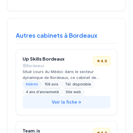
Autres cabinets à Bordeaux
Up Skills Bordeaux
★
4.9
Bordeaux
Situé cours du Médoc dans le secteur
dynamique de Bordeaux, ce cabinet de
recrutement développe son activité de conseil
Intérim
158 avis
Tél. disponible
en ressources humaines sur la métropole
4 ans d'ancienneté
Site web
bordelaise. La structure bénéficie d'une
excellente réputation client avec une note de
Voir la fiche
4,9/5 basée sur 158 avis Google, témoignant
de la qualité de ses prestations
d'accompagnement. L'établissement s'appuie
sur l'expertise du réseau Actual Group pour
Team.is
proposer ses services de recrutement aux
★
4.4