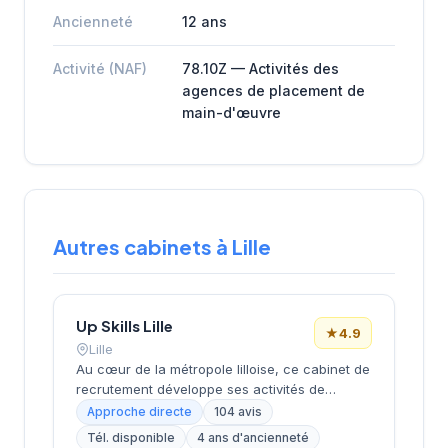
Ancienneté
12 ans
Activité (NAF)
78.10Z — Activités des
agences de placement de
main-d'œuvre
Autres cabinets à Lille
Up Skills Lille
★
4.9
Lille
Au cœur de la métropole lilloise, ce cabinet de
recrutement développe ses activités de
placement et de conseil RH depuis son
Approche directe
104 avis
implantation boulevard Louis XIV. La structure
Tél. disponible
4 ans d'ancienneté