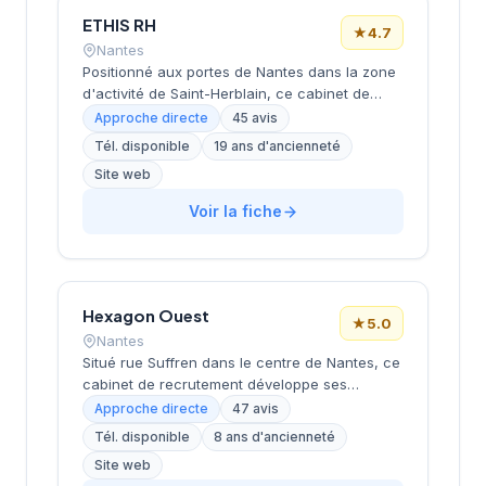
ETHIS RH
★
4.7
Nantes
Positionné aux portes de Nantes dans la zone
d'activité de Saint-Herblain, ce cabinet de
recrutement rayonne sur l'ensemble de la
Approche directe
45 avis
métropole nantaise. Sa proximité avec les
Tél. disponible
19 ans d'ancienneté
principaux axes économiques de
Site web
l'agglomération lui permet d'accompagner
efficacement les entreprises locales dans
Voir la fiche
leurs recrutements. L'équipe intervient sur
diverses typologies de postes et secteurs
d'activité. Les 45 avis clients témoignent d'une
satisfaction élevée avec une note de 4,7 sur
5.
Hexagon Ouest
★
5.0
Nantes
Situé rue Suffren dans le centre de Nantes, ce
cabinet de recrutement développe ses
activités de conseil en ressources humaines
Approche directe
47 avis
auprès d'entreprises locales et régionales.
Tél. disponible
8 ans d'ancienneté
Sous la direction de Della Croce, la structure
Site web
accompagne les organisations dans leurs