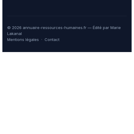
© 2026 annuaire-ressources-humaines.fr — Édité par Marie
Lakanal
Mentions légales
·
Contact