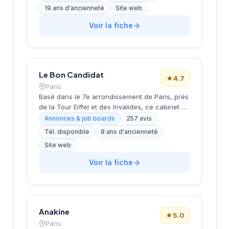
recrutement de cadres et dirigeants, le
19 ans d'ancienneté
Site web
coaching et l'outplacement. Situé au 16 rue de
Monceau dans le 8e arrondissement de Paris,
Voir la fiche
à proximité du Parc Monceau, l'équipe
accompagne les entreprises franciliennes
dans leurs recherches de talents avec une
approche personnalisée.
Le Bon Candidat
★
4.7
Paris
Basé dans le 7e arrondissement de Paris, près
de la Tour Eiffel et des Invalides, ce cabinet de
recrutement bénéficie d'une localisation
Annonces & job boards
257 avis
prestigieuse au cœur de la capitale. Installé
Tél. disponible
8 ans d'ancienneté
rue de Bellechasse, il accompagne les
Site web
entreprises dans leurs recrutements avec une
approche personnalisée. La structure affiche
Voir la fiche
une excellente réputation auprès de sa
clientèle, témoignée par une note de 4.7/5 sur
plus de 250 avis Google. Cette
reconnaissance client illustre la qualité de ses
prestations de conseil en recrutement.
Anakine
★
5.0
Paris