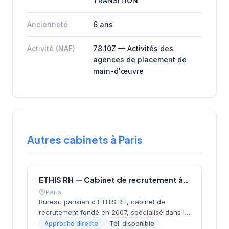
TRANSITION
Ancienneté
6 ans
Activité (NAF)
78.10Z — Activités des
agences de placement de
main-d'œuvre
Autres cabinets à Paris
ETHIS RH — Cabinet de recrutement à Paris
Paris
Bureau parisien d'ETHIS RH, cabinet de
recrutement fondé en 2007, spécialisé dans le
conseil en ressources humaines, le
Approche directe
Tél. disponible