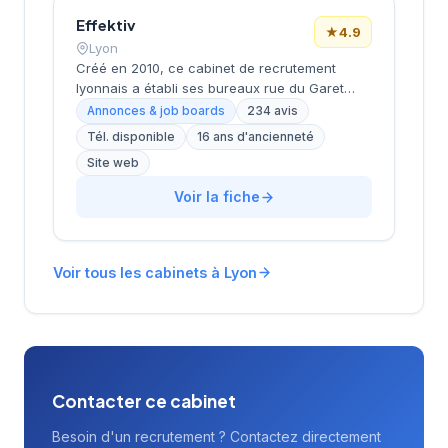
étoiles basée sur 78 avis clients. Cette
structure s'appuie sur le réseau mondial
Effektiv
★
4.9
Michael Page présent dans plus de 35 pays.
Lyon
Créé en 2010, ce cabinet de recrutement
lyonnais a établi ses bureaux rue du Garet
dans le 1er arrondissement, au cœur du
Annonces & job boards
234 avis
quartier des Terreaux. Dirigé par FACENTE, il
Tél. disponible
16 ans d'ancienneté
s'appuie sur plus de 14 années d'expérience
Site web
dans l'accompagnement des entreprises et
des candidats. La structure bénéficie d'une
Voir la fiche
excellente réputation auprès de sa clientèle,
attestée par une note de 4,9/5 basée sur 234
avis Google. Son implantation stratégique
entre Terreaux et Croix-Rousse lui confère
Voir tous les cabinets à Lyon
une position centrale dans l'écosystème
économique lyonnais.
Contacter ce cabinet
Besoin d'un recrutement ? Contactez directement