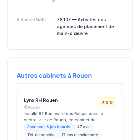
Activité (NAF)
78.10Z — Activités des
agences de placement de
main-d'œuvre
Autres cabinets à Rouen
Lynx RH Rouen
★
5.0
Rouen
Installé 87 Boulevard des Belges dans le
centre-ville de Rouen, ce cabinet de
recrutement développe ses activités de
Annonces & job boards
47 avis
placement et de conseil en ressources
Tél. disponible
17 ans d'ancienneté
humaines sous la direction de M. Wirotius. La