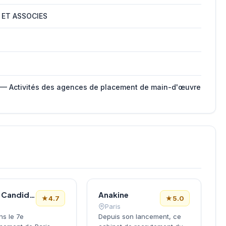
 ET ASSOCIES
 — Activités des agences de placement de main-d'œuvre
Le Bon Candidat
Anakine
★
4.7
★
5.0
Paris
ns le 7e
Depuis son lancement, ce